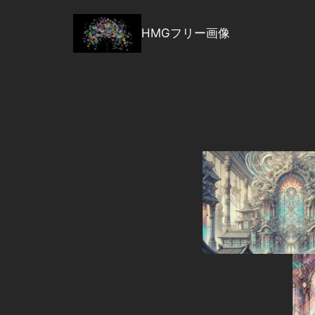
内
容
HMGフリー画像
を
ス
キ
ッ
プ