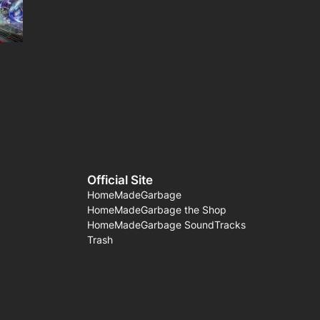
Official Site
HomeMadeGarbage
HomeMadeGarbage the Shop
HomeMadeGarbage SoundTracks
Trash