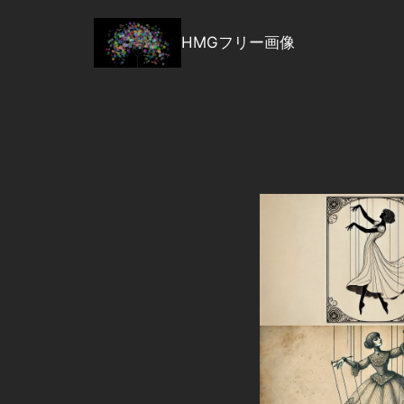
内
容
HMGフリー画像
を
ス
キ
ッ
プ